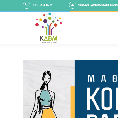
2493493615
diaviou@dimoselassona