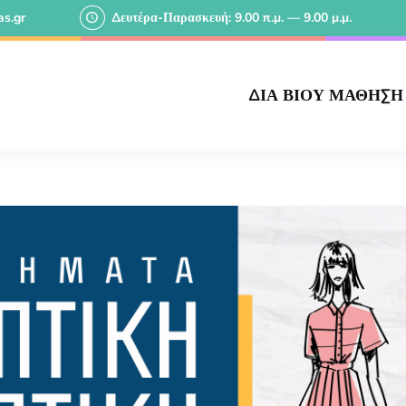
s.gr
Δευτέρα-Παρασκευή: 9.00 π.μ. — 9.00 μ.μ.
ΔΙΑ ΒΙΟΥ ΜΑΘΗΣΗ